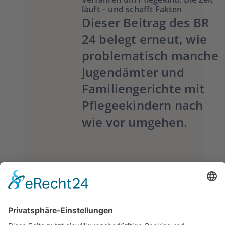
läuft – und schafft Fakten
Dieser Beitrag des BR
24 belegt erneut, wie
problematisch manche
Jugendämter und
Familiengerichte mit
Pflegeekindern nach
wie vor umgehen.
KOSTENLOSER
ARTILKEL -