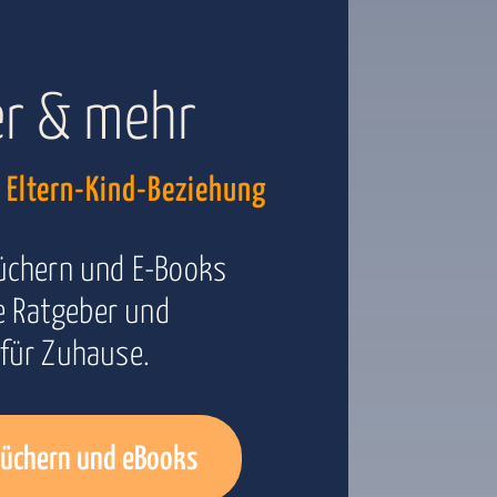
er & mehr
e Eltern-Kind-Beziehung
üchern und E-Books
le Ratgeber und
für Zuhause.
büchern und eBooks