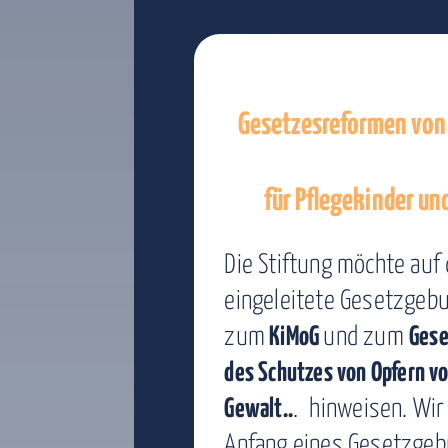
Gesetzesreformen von
für Pflegekinder und
Die Stiftung möchte auf
eingeleitete Gesetzgeb
zum
KiMoG
und zum
Gese
des Schutzes von Opfern vo
Gewalt..
. hinweisen. Wir
Anfang eines Gesetzgeb