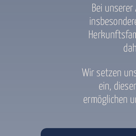
Bei unserer 
insbesondere
Herkunftsfam
dah
Wir setzen un
ein, diese
ermöglichen un