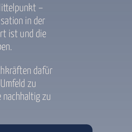
Mittelpunkt –
sation in der
t ist und die
ben.
hkräften dafür
s Umfeld zu
e nachhaltig zu