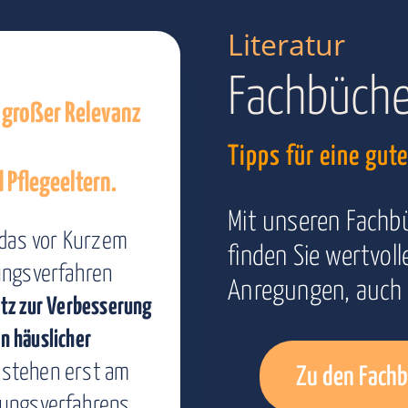
Literatur
Fachbüch
 großer Relevanz
Tipps für eine gut
 Pflegeeltern.
Mit unseren Fachb
 das vor Kurzem
finden Sie wertvol
ungsverfahren
Anregungen, auch 
tz zur Verbesserung
n häuslicher
 stehen erst am
Zu den Fach
ungsverfahrens.