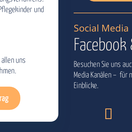
 Pflegekinder und
Social Media
Facebook 
n
allen uns
Besuchen Sie uns auc
ahmen.
Media Kanälen – für n
Einblicke.
rag