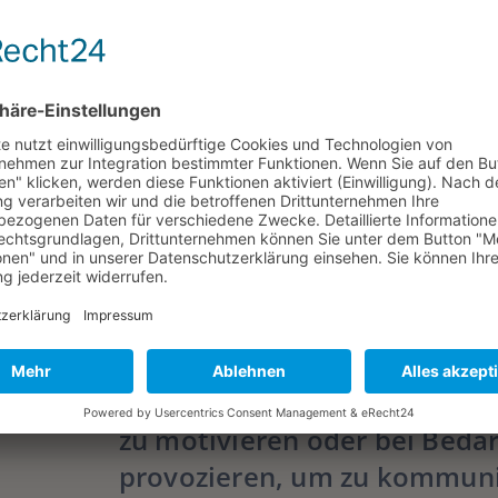
DER FAMILIENRECHTLER LUDWIG SALGO BLI
DER UNIVERSITÄREN LEHRE UND FORSCHU
ER SEINE SENIORPROFESSUR
Im November durfte er seine
feiern, von Ruhestand ist ab
Spur. Gerade bereitet er sic
über der neuen Mensa am al
Bockenheim mit großen Elan 
Seminarsitzung vor. „Die Leh
Universität wie an Fachhoch
nie eine Last. Ich habe vers
zu motivieren oder bei Bedar
provozieren, um zu kommuniz