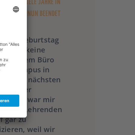
CKT AUF VIELE JAHRE IN
NG ZURÜCK.NUN BEENDET
n 77. Geburtstag
er noch keine
h in seinem Büro
ten Campus in
auf die nächsten
re an der
schulen war mir
ucht die Lehrenden
f gar zu
ieren, weil wir