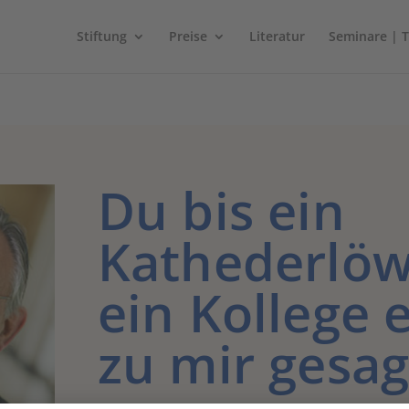
Stiftung
Preise
Literatur
Seminare | 
Du bis ein
Kathederlöw
ein Kollege 
zu mir gesag