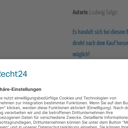
Autorin:
Ludwig Salgo
Es handelt sich bei diesem
direkt nach dem Kauf herun
möglich!
Aufsatz:
IN DE
"Kapitel
13
Artikelnummer:
899319-K13
Kategorien:
eB
-
7.
ionen