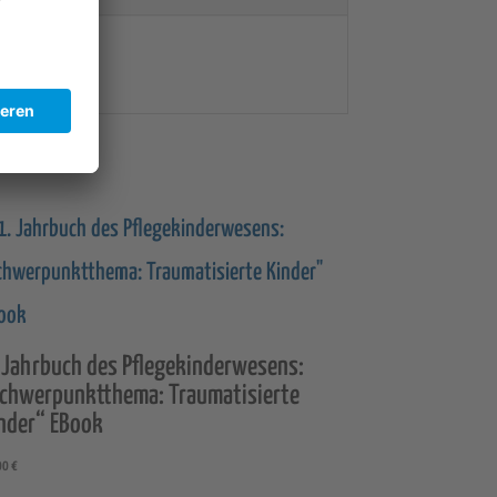
 Jahrbuch des Pflegekinderwesens:
chwerpunktthema: Traumatisierte
nder“ EBook
00
€