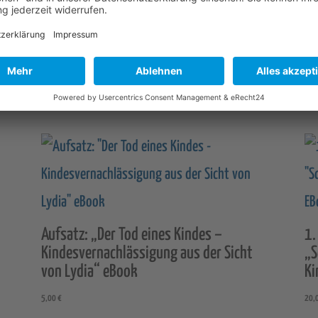
Jahrbuch"
eBook
undesverfassungsgerichts von enormer Bedeutung“
Menge
Aufsatz: „Der Tod eines Kindes –
1.
Kindesvernachlässigung aus der Sicht
„S
von Lydia“ eBook
Ki
5,00
€
20,