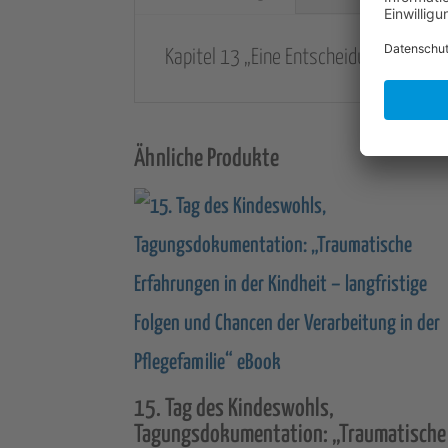
Kapitel 13 „Eine Entscheidung des B
Ähnliche Produkte
15. Tag des Kindeswohls,
Tagungsdokumentation: „Traumatische