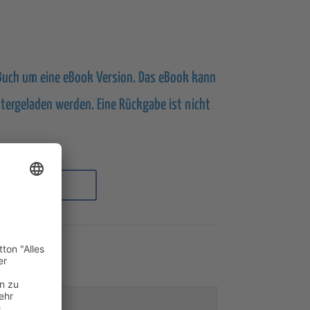
 Buch um eine eBook Version. Das eBook kann
tergeladen werden. Eine Rückgabe ist nicht
N WARENKORB
ooks
,
Aufsatz