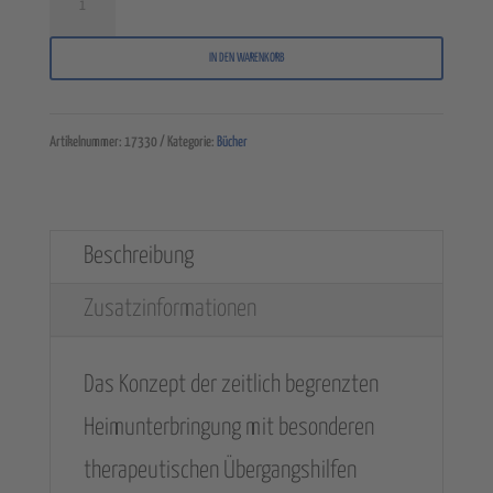
2002:
IN DEN WARENKORB
"Therapeutische
Übergangshilfe
Artikelnummer:
17330
Kategorie:
Bücher
des
Caritas
Kinder-
Beschreibung
und
Zusatzinformationen
Jugendheimes
Rheine“
Das Konzept der zeitlich begrenzten
Menge
Heimunterbringung mit besonderen
therapeutischen Übergangshilfen