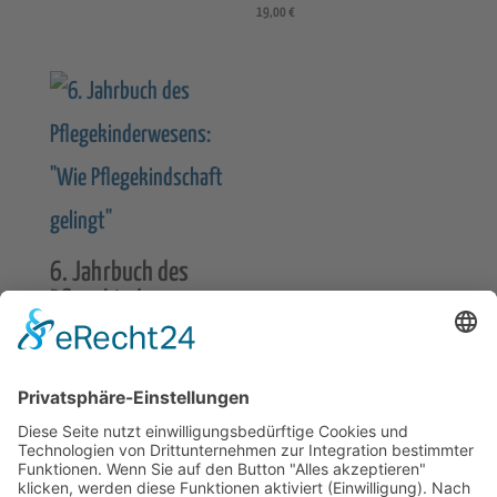
19,00
€
6. Jahrbuch des
Pflegekinderwesens:
„Wie
Pflegekindschaft
gelingt“
22,00
€