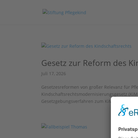
Gesetz zur Reform des Ki
Juli 17, 2026
Gesetzesreformen von großer Relevanz für Pfl
Kindschaftsrechtsmodernisierungsgesetz (KiMo
Gesetzgebungsverfahren zum KiMoG hinweisen.