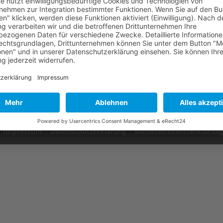
iversity of Applied Sciences für die Hochschullehre und die
der Stiftung zum Wohl des Pflegekindes empfohlen. Neben zahlreic
er...
|
Impressum
|
Datenschutzerklärung
|
Barrierefreiheitserklärun