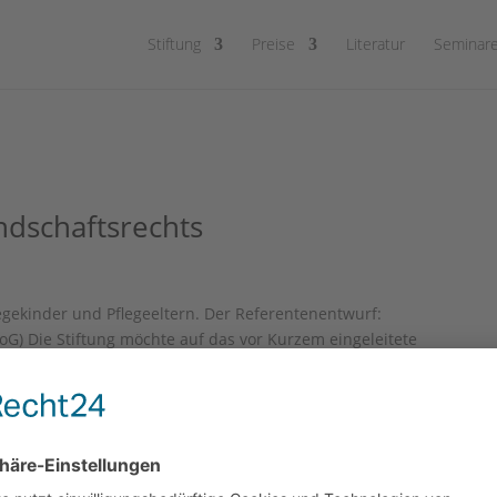
Stiftung
Preise
Literatur
Seminare
ndschaftsrechts
egekinder und Pflegeeltern. Der Referentenentwurf:
G) Die Stiftung möchte auf das vor Kurzem eingeleitete
 Wir stehen erst am Anfang...