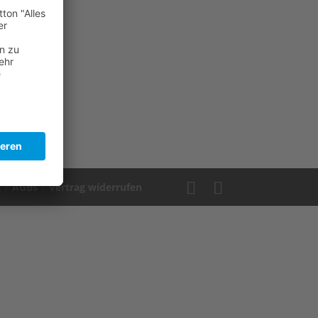
hen
g
|
AGBs
|
Vertrag widerrufen