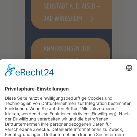
NEUSTADT A. D. AISCH –
BAD WINDSHEIM
ANMERKUNGEN DER
AKADEMIE UND
BERATUNGSZENTRUM
FÜR PFLEGE- UND
ADOPTIVFAMILIEN
UND FACHKRÄFTE
BADEN
WÜRTTEMBERG E.V.