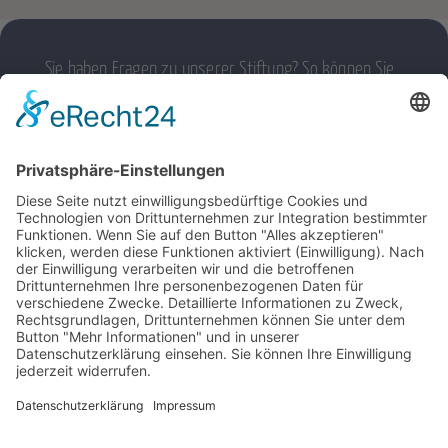
Sie haben Fragen zu unserer Stiftung? So können Sie
Kontakt aufnehmen:
ANSCHRIFT
Stiftung zum Wohl des Pflegekindes
Lupinenweg 33
37603 Holzminden
KONTAKT
Telefonnummer: 05531 – 5155
Faxnummer: 05531 – 6783
E-Mail:
kontakt@stiftung-pflegekind.de